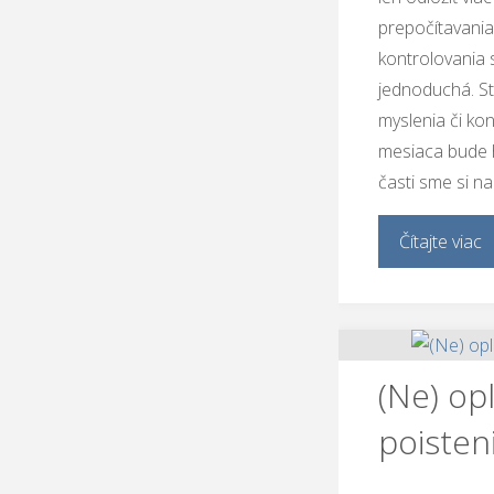
prepočítavania
kontrolovania 
jednoduchá. S
myslenia či ko
mesiaca bude h
časti sme si na
Čítajte viac
(Ne) opl
poisten