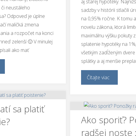
aj starej hypotéky. Najniž
 či neustáleho
sadzby v histórii stlačili 
sa? Odpoveď je úplne
na 0,95% ročne. K tomu 
tačí maličká zmena
novelu zákona, ktorá limit
nania a rozpočet na konci
maximálnu výšku pokuty 
neď zelenší 🙂 V minulej
splatenie hypotéky na 1%, 
písali ako mať
všetkým zadĺženým dvere 
splátky a aj menšie prepla
Čítajte viac
atí sa platiť
Ako sporiť? 
ie?
radšej noste :