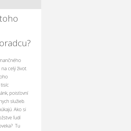
 toho
oradcu?
finančného
na celý život.
toho
tisíc
ánk, poisťovní
ych služieb.
núkajú. Ako si
žstve ľudí
loveka? Tu