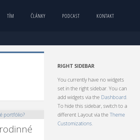
TÍM
ČLÁNKY
PODCAST
KONTAKT
RIGHT SIDEBAR
You currently have no widgets
set in the right sidebar. You can
add widgets via the
Dashboard
.
To hide this sidebar, switch to a
different Layout via the
Theme
Customizations
.
 rodinné