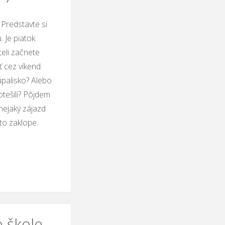
Predstavte si
 Je piatok
teli začnete
ť cez víkend.
palisko? Alebo
otešili? Pôjdem
 nejaký zájazd
to zaklope.
o škole