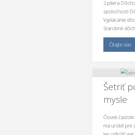
2.piliera Dôc
spoločnosti D
Vyplácanie dôc
Starobné dôch
Čítajte viac
Šetriť
mysle
Človek častokr
má urobiť pre 
len odložiť via