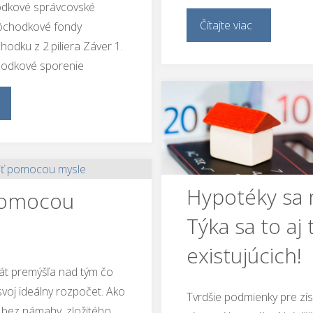
hodkové správcovské
Čítajte viac
ôchodkové fondy
hodku z 2.piliera Záver 1.
odkové sporenie
Hypotéky sa 
 pomocou
Týka sa to aj 
existujúcich!
át premýšľa nad tým čo
svoj ideálny rozpočet. Ako
Tvrdšie podmienky pre zís
c bez námahy, zložitého