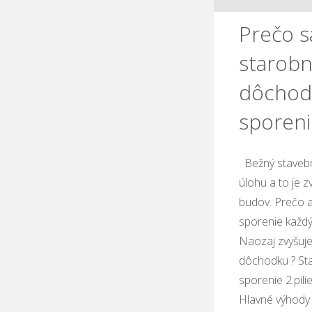
Prečo s
starob
dôchod
sporenie
Bežný stavebný
úlohu a to je zv
budov. Prečo 
sporenie každý 
Naozaj zvyšuje
dôchodku ? S
sporenie 2.pili
Hlavné výhody