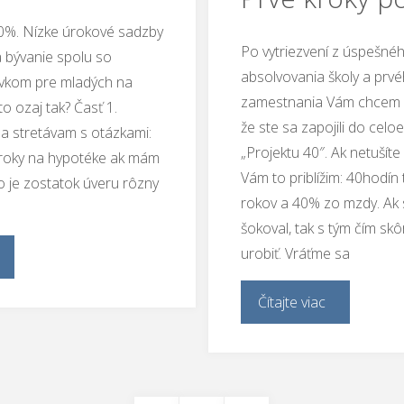
 0%. Nízke úrokové sadzby
Po vytriezvení z úspešné
na bývanie spolu so
absolvovania školy a prv
evkom pre mladých na
zamestnania Vám chcem z
to ozaj tak? Časť 1.
že ste sa zapojili do cel
a stretávam s otázkami:
„Projektu 40″. Ak netušíte 
úroky na hypotéke ak mám
Vám to priblížim: 40hodín
 je zostatok úveru rôzny
rokov a 40% zo mzdy. Ak
šokoval, tak s tým čím skô
urobiť. Vráťme sa
Čítajte viac