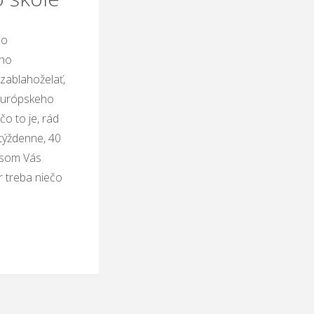
ho
ého
ablahoželať,
oeurópskeho
čo to je, rád
 týždenne, 40
 som Vás
r treba niečo