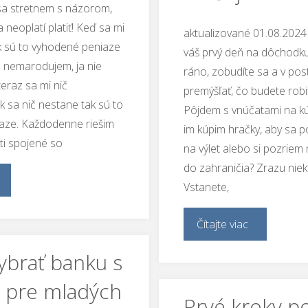
sa stretnem s názorom,
a neoplatí platiť! Keď sa mi
aktualizované 01.08.2024 
k sú to vyhodené peniaze
váš prvý deň na dôchodku.
Ja nemarodujem, ja nie
ráno, zobudíte sa a v pos
eraz sa mi nič
premýšľať, čo budete robi
k sa nič nestane tak sú to
Pôjdem s vnúčatami na kú
aze. Každodenne riešim
im kúpim hračky, aby sa p
ti spojené so
na výlet alebo si pozriem
do zahraničia? Zrazu niek
Vstanete,
Čítajte viac
vybrať banku s
 pre mladých
Prvé kroky p