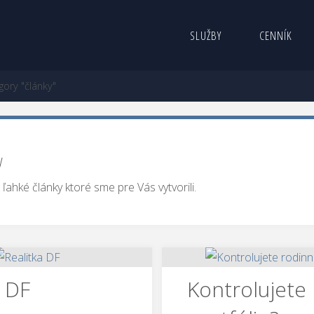
SLUŽBY
CENNÍK
gory "články"
y
ľahké články ktoré sme pre Vás vytvorili.
a DF
Kontrolujete