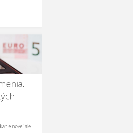
menia.
tých
kanie novej ale