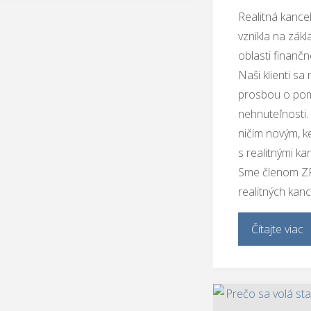
Realitná kance
vznikla na zák
oblasti finanč
Naši klienti sa
prosbou o pom
nehnuteľnosti. 
ničim novým, k
s realitnými ka
Sme členom ZR
realitných kance
Čítajte viac