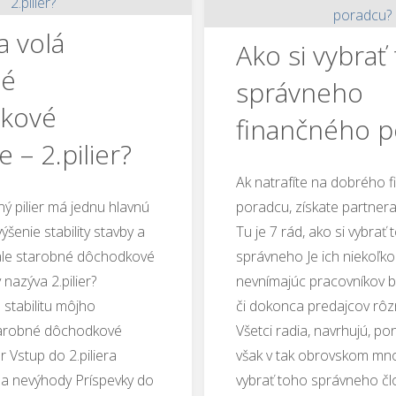
a volá
Ako si vybrať
né
správneho
kové
finančného p
 – 2.pilier?
Ak natrafíte na dobrého 
 pilier má jednu hlavnú
poradcu, získate partnera 
ýšenie stability stavby a
Tu je 7 rád, ako si vybrať 
ale starobné dôchodkové
správneho Je ich niekoľko 
nazýva 2.pilier?
nevnímajúc pracovníkov b
 stabilitu môjho
či dokonca predajcov rôzn
tarobné dôchodkové
Všetci radia, navrhujú, po
er Vstup do 2.piliera
však v tak obrovskom mno
 a nevýhody Príspevky do
vybrať toho správneho č