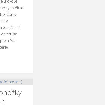
šie úrokové
úroky hypoték až
ak pridáme
ovala
za predčasné
otvorili sa
pre nižšie
tenie
Ponožky
-)