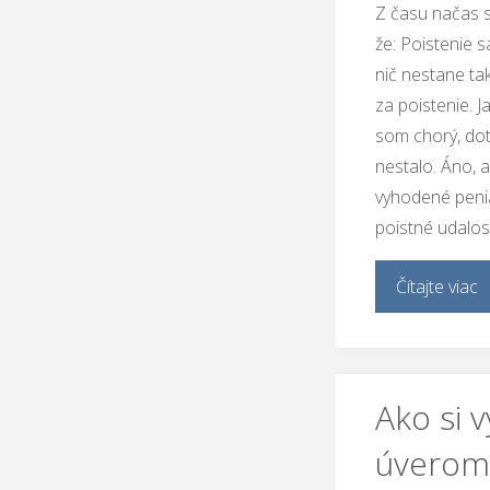
Z času načas 
že: Poistenie s
nič nestane ta
za poistenie. 
som chorý, dot
nestalo. Áno, a
vyhodené peni
poistné udalos
Čítajte viac
Ako si 
úverom