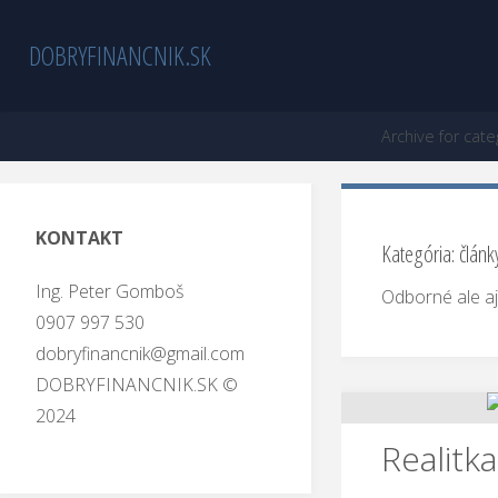
DOBRYFINANCNIK.SK
Archive for cate
KONTAKT
Kategória: článk
Ing. Peter Gomboš
Odborné ale aj 
0907 997 530
dobryfinancnik@gmail.com
DOBRYFINANCNIK.SK ©
2024
Realitk