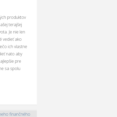
ných produktov
šej terajšej
ota. Je nie len
é vedieť ako
ečo ich vlastne
ieť nato aby
ajlepšie pre
e sa spolu