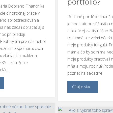
portfólio?
lária Dobrého Finančníka
lade dlhoročnej práce v
Rodinné portfólio finanč
ného sprostredkovania.
je podstatnou súčasťou na
 na nás začali obracať aj s
a budúcej kvality nášho živ
oc pri predaji
rozumné ale veľmi dôležit
Realitný trh pre nás nebol
moje produkty fungujú. Pr
edže sme spolupracovali
mám a čo by som mal ved
nceláriiami a maklérmi.
moje produkty pracovali n
KS – združenie
mňa a moju rodinu? Poďm
lárii.
pozrieť na základne
Čítajte viac