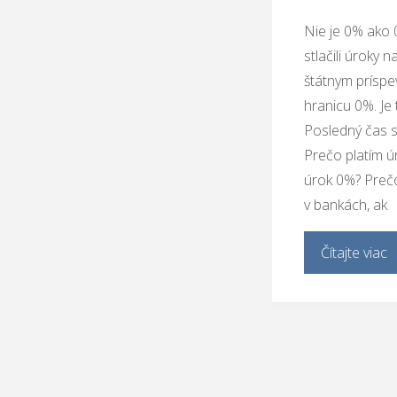
Nie je 0% ako
stlačili úroky 
štátnym prísp
hranicu 0%. Je 
Posledný čas s
Prečo platím 
úrok 0%? Prečo
v bankách, ak
Čítajte viac