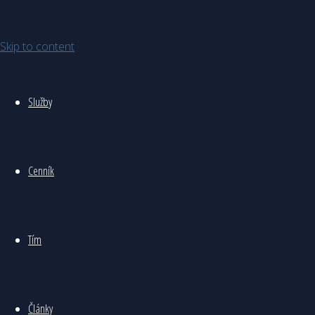
To hide this sidebar, switch to a
Gombita
different Layout via the
Theme
Skip to content
Customizations
.
dobryfinancnik@gmail.com
DOBRYFINANCNIK.SK © 2024
Služby
Powered by
Fluida
&
WordPress.
Cenník
Tím
Články